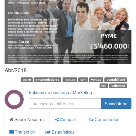
Abr/2018
pyme
emprendedores
factura
crm
ventas
contabilidad
erp
colombia
Enlaces de descarga
/
Marketing
Suscribirme
Sobre Nosotros
Compartir
Comentarios
Transcribir
Estadísticas